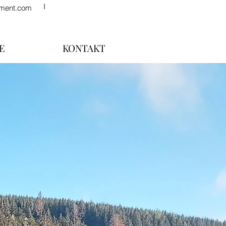
I
ement.com
E
KONTAKT