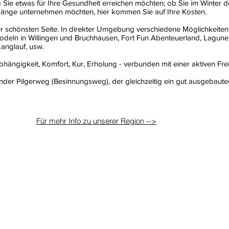
b Sie etwas für Ihre Gesundheit erreichen möchten; ob Sie im Winte
gänge unternehmen möchten, hier kommen Sie auf Ihre Kosten.
r schönsten Seite. In direkter Umgebung verschiedene Möglichkeiten wi
eln in Willingen und Bruchhausen, Fort Fun Abenteuerland, Lagunenb
Langlauf, usw.
ngigkeit, Komfort, Kur, Erholung - verbunden mit einer aktiven Frei
länder Pilgerweg (Besinnungsweg), der gleichzeitig ein gut ausgeba
Für mehr Info zu unserer Region -->