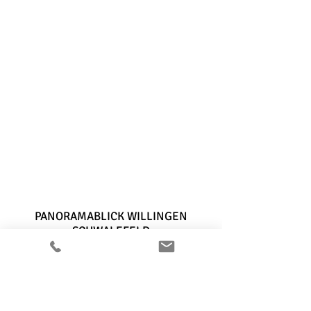
PANORAMABLICK WILLINGEN
SCHWALEFELD
LÜERWEG 28
34508 WILLINGEN
t.
+49 163 5693196
info@sauerlandappartement.com